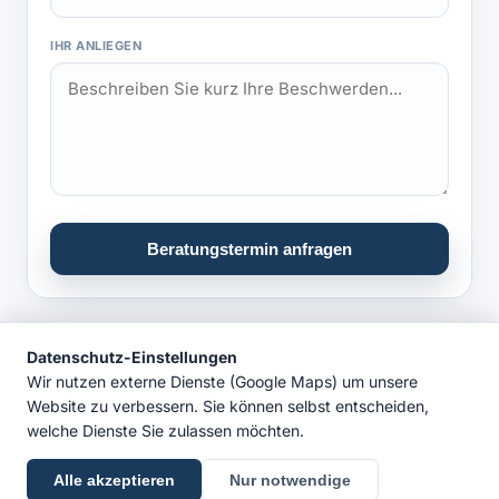
IHR ANLIEGEN
Beratungstermin anfragen
Datenschutz-Einstellungen
Dr. Michael Matz · Leopoldstr. 78, 80802 München ·
089 330
Wir nutzen externe Dienste (Google Maps) um unsere
888 66
Website zu verbessern. Sie können selbst entscheiden,
welche Dienste Sie zulassen möchten.
Start
Hüftprothese
Knieprothese
Röttinger-Methode
Revision
Arthrose
Dr. Matz
Ratgeber
Blog
Kontakt
Impressum
Datenschutz
Alle akzeptieren
Nur notwendige
© 2025 Dr. Michael Matz · Zentrum für Endoprothetik Münchner Freiheit